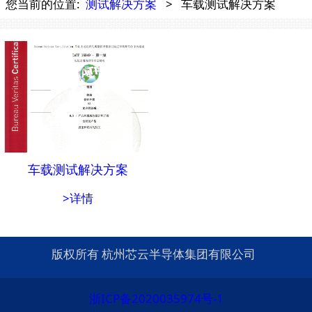
您当前的位置:
测试解决方案
>
车载测试解决方案
车载测试解决方案
>详情
版权所有 杭州芯云半导体集团有限公司
浙ICP备2020035974号-1