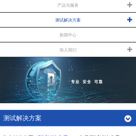
产品与服务
测试解决方案
新闻中心
加入我们
测试解决方案